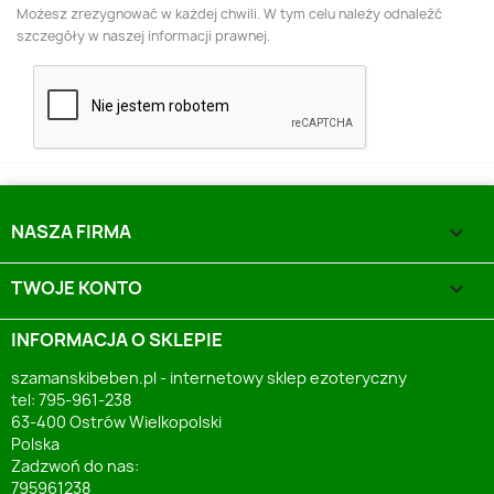
Możesz zrezygnować w każdej chwili. W tym celu należy odnaleźć
szczegóły w naszej informacji prawnej.
NASZA FIRMA

TWOJE KONTO

INFORMACJA O SKLEPIE
szamanskibeben.pl - internetowy sklep ezoteryczny
tel: 795-961-238
63-400 Ostrów Wielkopolski
Polska
Zadzwoń do nas:
795961238