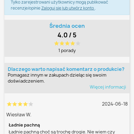
Tylko zarejestrowani użytkownicy mogą publikować
recenzje/opinie
Zaloguj się lub utwórz konto
.
Średnia ocen
4.0 / 5
star
star
star
star
star
1 porady
Dlaczego warto napisać komentarz o produkcie?
Pomagasz innym w zakupach dzieląc się swoim
doświadczeniem.
Więcej informacji
2024-06-18
star
star
star
star
star
Wiesław W.
Ładnie pachną
Ładnie pachną choć są trochę drogie. Nie wiem czy