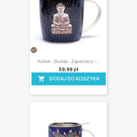
Kubek - Budda - Zaparzacz -...
shopping_cart
59,99 zł
DODAJ DO KOSZYKA
shopping_cart