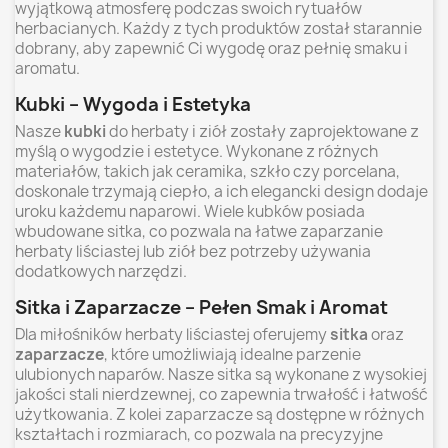
wyjątkową atmosferę podczas swoich rytuałów
herbacianych. Każdy z tych produktów został starannie
dobrany, aby zapewnić Ci wygodę oraz pełnię smaku i
aromatu.
Kubki – Wygoda i Estetyka
Nasze
kubki
do herbaty i ziół zostały zaprojektowane z
myślą o wygodzie i estetyce. Wykonane z różnych
materiałów, takich jak ceramika, szkło czy porcelana,
doskonale trzymają ciepło, a ich elegancki design dodaje
uroku każdemu naparowi. Wiele kubków posiada
wbudowane sitka, co pozwala na łatwe zaparzanie
herbaty liściastej lub ziół bez potrzeby używania
dodatkowych narzędzi.
Sitka i Zaparzacze – Pełen Smak i Aromat
Dla miłośników herbaty liściastej oferujemy
sitka
oraz
zaparzacze
, które umożliwiają idealne parzenie
ulubionych naparów. Nasze sitka są wykonane z wysokiej
jakości stali nierdzewnej, co zapewnia trwałość i łatwość
użytkowania. Z kolei zaparzacze są dostępne w różnych
kształtach i rozmiarach, co pozwala na precyzyjne