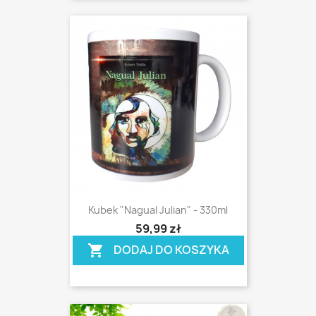
Kubek "Nagual Julian" - 330ml
shopping_cart
59,99 zł
DODAJ DO KOSZYKA
shopping_cart