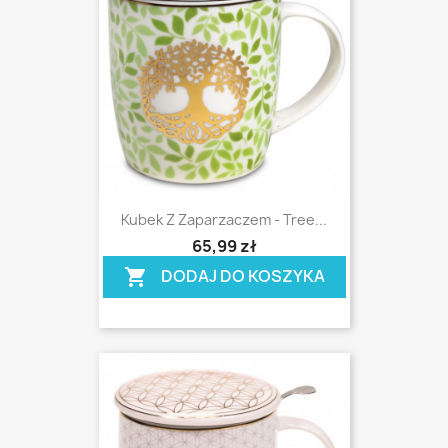
Kubek Z Zaparzaczem - Tree...
shopping_cart
65,99 zł
DODAJ DO KOSZYKA
shopping_cart