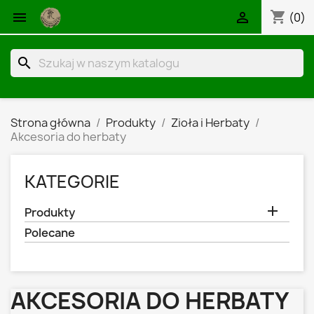
shopping_cart


(0)
search
Strona główna
Produkty
Zioła i Herbaty
Akcesoria do herbaty
KATEGORIE

Produkty
Polecane
AKCESORIA DO HERBATY