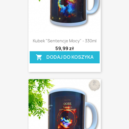
Kubek "Sentencje Mocy" - 330ml
shopping_cart
59,99 zł
DODAJ DO KOSZYKA
shopping_cart