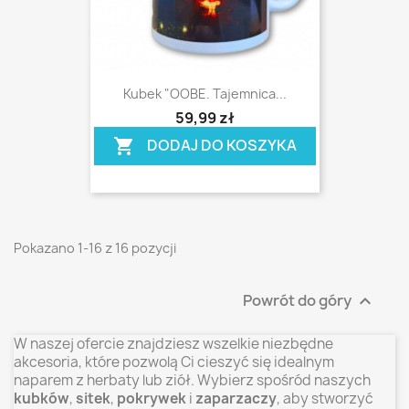
Kubek "OOBE. Tajemnica...
shopping_cart
59,99 zł
DODAJ DO KOSZYKA
shopping_cart
Pokazano 1-16 z 16 pozycji
Powrót do góry

W naszej ofercie znajdziesz wszelkie niezbędne
akcesoria, które pozwolą Ci cieszyć się idealnym
naparem z herbaty lub ziół. Wybierz spośród naszych
kubków
,
sitek
,
pokrywek
i
zaparzaczy
, aby stworzyć