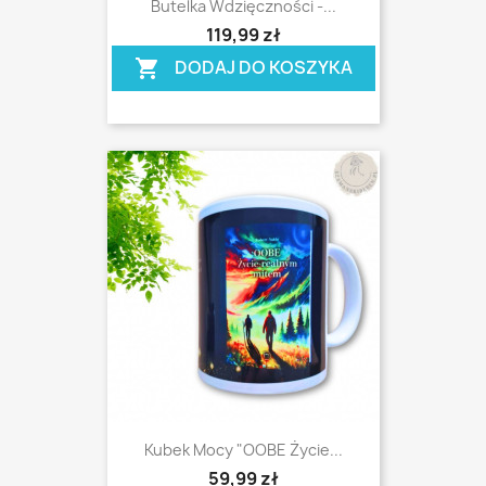
Butelka Wdzięczności -...
shopping_cart
119,99 zł
DODAJ DO KOSZYKA
shopping_cart
Kubek Mocy "OOBE Życie...
59,99 zł