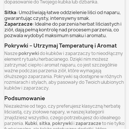
dopasowanie do Twojego kubka lub dzbanka.
Sitka
: Umożliwiają łatwe oddzielenie liści od naparu,
gwarantując czysty, intensywny smak.
Zaparzacze
: Idealne do parzenia herbat liściastych i
ziół, dają pełną kontrolę nad procesem parzenia, co
pozwala wydobyć maksimum smaku i aromatu.
Pokrywki – Utrzymaj Temperaturę i Aromat
Nasze
pokrywki
do kubków i zaparzaczy to nieodłączny
element rytuału herbacianego. Dzięki nim możesz
zatrzymać ciepło i aromat naparu, co jest szczególnie
ważne podczas parzenia ziół, które wymagają
dłuższego zaparzania. Pokrywki są dostępne w różnych
rozmiarach i stylach, aby pasowały do Twoich ulubionych
kubków i zaparzaczy.
Podsumowanie
Niezależnie od tego, czy preferujesz klasyczną herbatę
liściastą, czy ziołowe napary, w naszej kategorii
znajdziesz wszystko, czego potrzebujesz do idealnego
parzenia.
Kubki
,
sitka
,
pokrywki
i
zaparzacze
to nie tylko