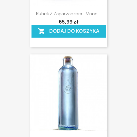
Kubek Z Zaparzaczem - Moon...
shopping_cart
65,99 zł
DODAJ DO KOSZYKA
shopping_cart