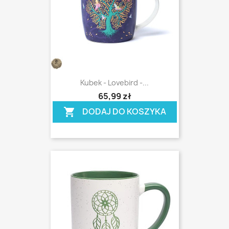
Kubek - Lovebird -...
shopping_cart
65,99 zł
DODAJ DO KOSZYKA
shopping_cart