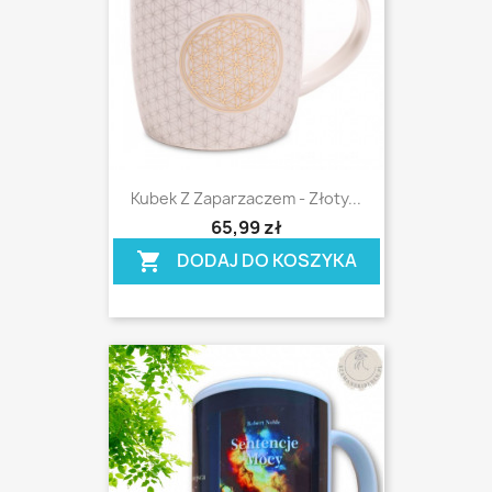
Kubek Z Zaparzaczem - Złoty...
shopping_cart
65,99 zł
DODAJ DO KOSZYKA
shopping_cart