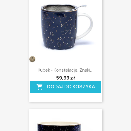
Kubek - Konstelacje, Znaki...
shopping_cart
59,99 zł
DODAJ DO KOSZYKA
shopping_cart