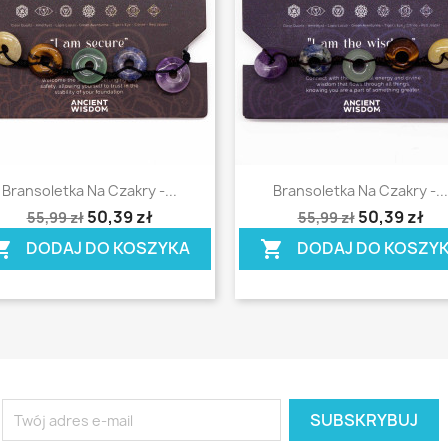
Szybki podgląd
Szybki podgląd


Bransoletka Na Czakry -...
Bransoletka Na Czakry -...
ing_cart
shopping_cart
50,39 zł
50,39 zł
55,99 zł
55,99 zł
DODAJ DO KOSZYKA
DODAJ DO KOSZY
ing_cart
shopping_cart