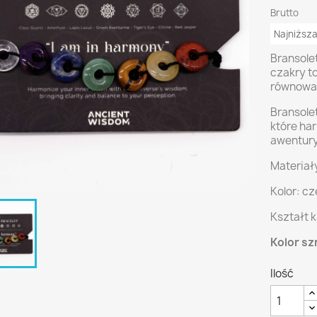
Brutto
Najniższa
Bransole
czakry t
równowa
Bransole
które har
awenturyn
Materiał
Kolor: c
Kształt 
Kolor sz
Ilość