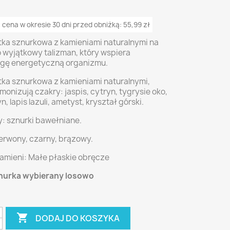
 cena w okresie 30 dni przed obniżką:
55,99 zł
tka sznurkowa z kamieniami naturalnymi na
o wyjątkowy talizman, który wspiera
gę energetyczną organizmu.
tka sznurkowa z kamieniami naturalnymi,
monizują czakry: jaspis, cytryn, tygrysie oko,
, lapis lazuli, ametyst, kryształ górski.
y: sznurki bawełniane.
zerwony, czarny, brązowy.
kamieni: Małe płaskie obręcze
nurka wybierany losowo

DODAJ DO KOSZYKA