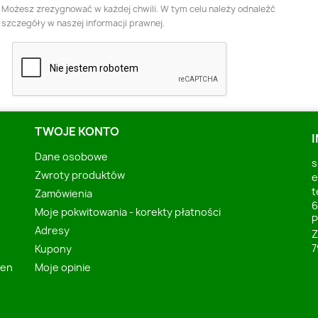
Możesz zrezygnować w każdej chwili. W tym celu należy odnaleźć
szczegóły w naszej informacji prawnej.
TWOJE KONTO
Dane osobowe
s
Zwroty produktów
e
t
Zamówienia
6
Moje pokwitowania - korekty płatności
P
Adresy
Z
7
Kupony
ben
Moje opinie