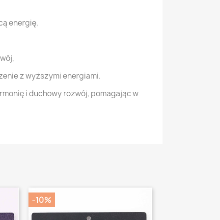
cą energię,
wój,
zenie z wyższymi energiami.
armonię i duchowy rozwój, pomagając w
-10%