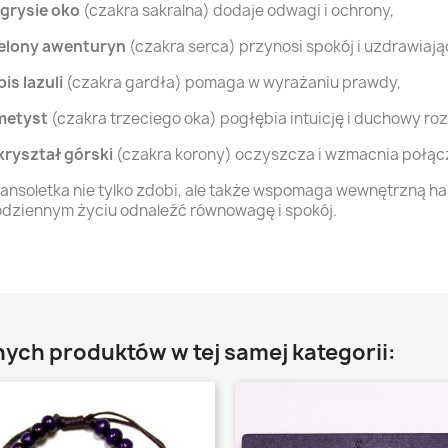
grysie oko
(czakra sakralna) dodaje odwagi i ochrony,
ielony awenturyn
(czakra serca) przynosi spokój i uzdrawiają
pis lazuli
(czakra gardła) pomaga w wyrażaniu prawdy,
metyst
(czakra trzeciego oka) pogłębia intuicję i duchowy roz
kryształ górski
(czakra korony) oczyszcza i wzmacnia połąc
ansoletka nie tylko zdobi, ale także wspomaga wewnętrzną h
dziennym życiu odnaleźć równowagę i spokój.
nych produktów w tej samej kategorii: