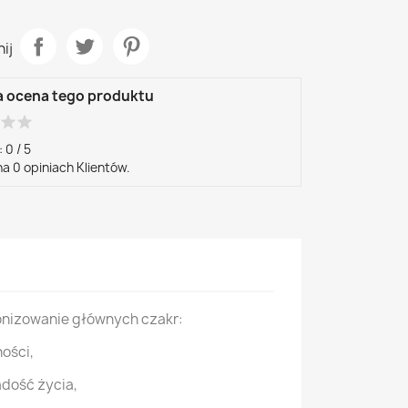
ij
a ocena tego produktu
r
star
star
:
0
/
5
na
0
opiniach Klientów.
onizowanie głównych czakr:
ości,
adość życia,