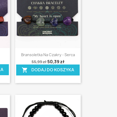
Szybki podgląd

Bransoletka Na Czakry - Serca
shopping_cart
50,39 zł
55,99 zł
KA
DODAJ DO KOSZYKA
shopping_cart