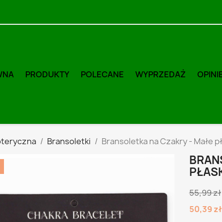
WNA
PRODUKTY
POLECANE
WYPRZEDAŻ
OPINI
oteryczna
Bransoletki
Bransoletka na Czakry - Małe p
BRAN
%
PŁAS
55,99 zł
50,39 z