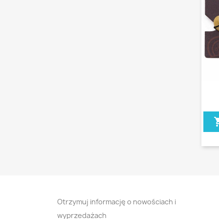
shopp
shopp
Otrzymuj informację o nowościach i
wyprzedażach