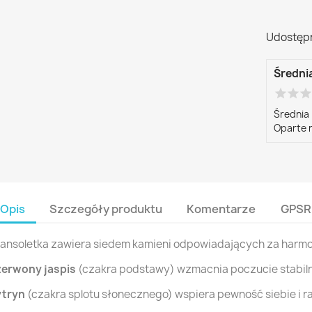
Udostępn
Średni
star
star
sta
Średnia 
Oparte 
Opis
Szczegóły produktu
Komentarze
GPSR
ansoletka zawiera siedem kamieni odpowiadających za harm
zerwony jaspis
(czakra podstawy) wzmacnia poczucie stabiln
ytryn
(czakra splotu słonecznego) wspiera pewność siebie i r