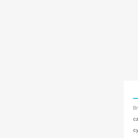
Br
c
c