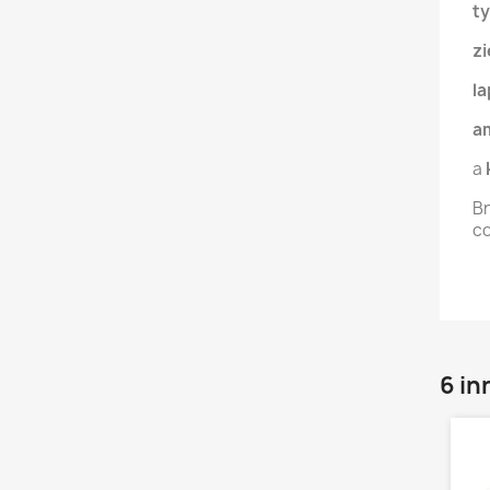
ty
z
la
a
a
Br
co
6 in