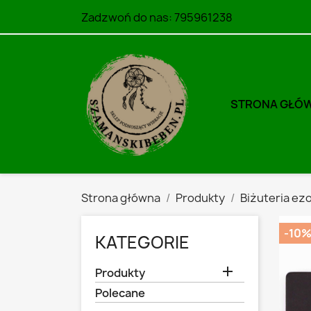
Zadzwoń do nas:
795961238
STRONA GŁÓ
Strona główna
Produkty
Biżuteria ez
-10
KATEGORIE

Produkty
Polecane