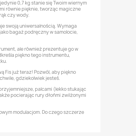
 jedynie 0,7 kg stanie się Twoim wiernym
mi równie pięknie, tworząc magiczne
rąk czy wody.
nuje swoją uniwersalnością. Wymaga
 jako bagaż podręczny w samolocie,
trument, ale również prezentuje go w
reśla piękno tego instrumentu,
ku.
Fis już teraz! Pozwól, aby piękno
hwile, gdziekolwiek jesteś.
przyjemniejsze, palcami (lekko stukając
akże pocierając rury dłońmi zwilżonymi
tkowym modulacjom. Do czego szczerze