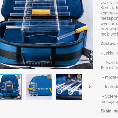
Odkryj m
Kryształ
kompakto
niezapom
wymiaru o
przewodn
możliwoś
Zestaw 
– Lekka h
– Twarda
15,5 x 7 c
– młotek

– Instruk
– Ściere
mocując
Skala: n