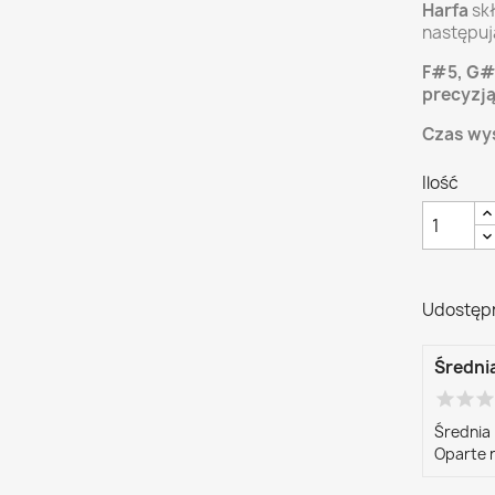
Harfa
sk
następuj
F#5, G#5
precyzją
Czas wys
Ilość
Udostępn
Średni
star
star
sta
Średnia 
Oparte 