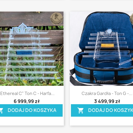
Szybki podgląd
Szybki podgląd


"Ethereal C" Ton C - Harfa...
Czakra Gardła - Ton G -...
ing_cart
shopping_cart
6 999,99 zł
3 499,99 zł
DODAJ DO KOSZYKA
DODAJ DO KOSZY
ing_cart
shopping_cart