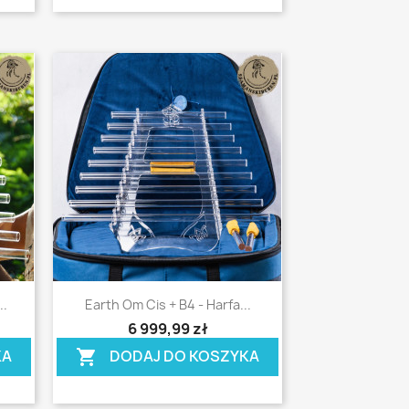
Szybki podgląd

..
Earth Om Cis + B4 - Harfa...
shopping_cart
6 999,99 zł
KA
DODAJ DO KOSZYKA
shopping_cart