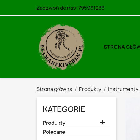
Zadzwoń do nas:
795961238
STRONA GŁÓ
Strona główna
Produkty
Instrumenty
KATEGORIE

Produkty
Polecane