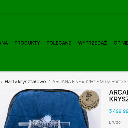
WNA
PRODUKTY
POLECANE
WYPRZEDAŻ
OPINI
Harfy kryształowe
ARCANA Fis - 432Hz - Mała Harfa 
ARCAN
KRYS
3 499,99
Brutto