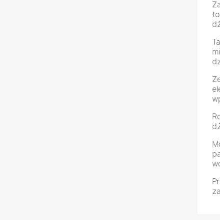
Za
to
dź
Ta
mi
dz
Ze
el
w
Ro
dź
Mo
pa
w
Pr
z