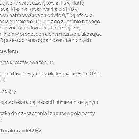
agiczny świat dźwięków z małą Harfą
ową! Idealna towarzyszka podróży,
wa harfa ważąca zaledwie 0,7 kg oferuje
niane melodie. To klucz do zupełnie nowego
dczuć i wrażliwości. Harfa staje się
ikiem w procesach alchemicznych, ukazując
ć przekraczania ograniczeń mentalnych.
zawiera:
arfa kryształowa ton Fis
 obudowa – wymiary ok. 46 x 40 x 18 cm (18 x
ali)
 do gry
cja z deklaracją jakości i numerem seryjnym
czka do czyszczenia i zapasowe elementy
e.
aturalna a=432 Hz