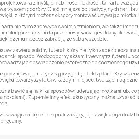
projektowana z myślą o mobilności i lekkości, ta harfa ważąca
warzyszem podróży. Choć mniejsza od tradycyjnych harf, brz
więki, z którymi możesz eksperymentować używając młotka, 
 harfa nie tylko zachwyca swoim brzmieniem, ale także impo
nimalnej przestrzeni do przechowywania i jest klasyfikowana
ięki czemu możesz zabrać ją ze sobą wszędzie.
staw zawiera solidny futerał, który nie tylko zabezpiecza ins
egancki sposób. Wodoodporny aksamit wewnątrz futerału podk
prowadzając doświadczenie estetyczne do codziennego użyt
zpocznij swoją muzyczną przygodę z Lekką Harfą Kryształową 
więku towarzyszyło Ci w każdym miejscu, tworząc magiczne c
żna bawić się na kilka sposobów: uderzając młotkami lub, co 
znokciami). Zupełnie inny efekt akustyczny można uzyskać t
odą.
zesuwając harfę na boki podczas gry, jej dźwięk ulega doda
achęcamy.