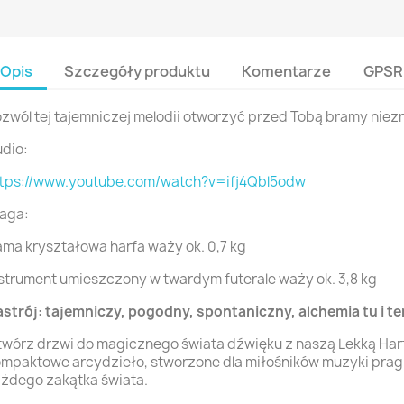
Opis
Szczegóły produktu
Komentarze
GPSR
zwól tej tajemniczej melodii otworzyć przed Tobą bramy niez
dio:
ttps://www.youtube.com/watch?v=ifj4Qbl5odw
aga:
ma kryształowa harfa waży ok. 0,7 kg
strument umieszczony w twardym futerale waży ok. 3,8 kg
strój: tajemniczy, pogodny, spontaniczny, alchemia tu i te
wórz drzwi do magicznego świata dźwięku z naszą Lekką Harf
mpaktowe arcydzieło, stworzone dla miłośników muzyki pra
żdego zakątka świata.