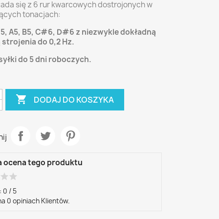
łada się z 6 rur kwarcowych dostrojonych w
ących tonacjach:
, A5, B5, C#6, D#6 z niezwykle dokładną
 strojenia do 0,2 Hz.
yłki do 5 dni roboczych.

DODAJ DO KOSZYKA
ij
a ocena tego produktu
r
star
star
:
0
/
5
na
0
opiniach Klientów.