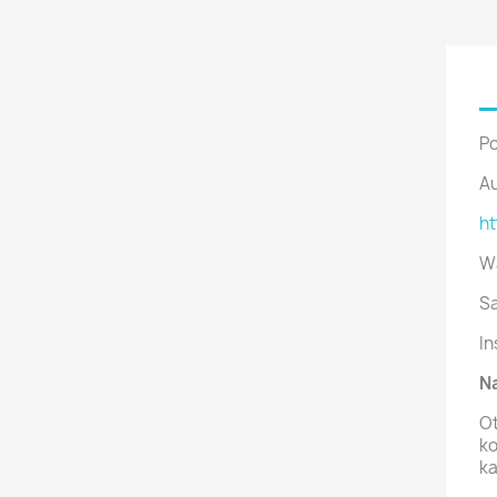
Po
Au
h
W
Sa
In
Na
Ot
ko
ka