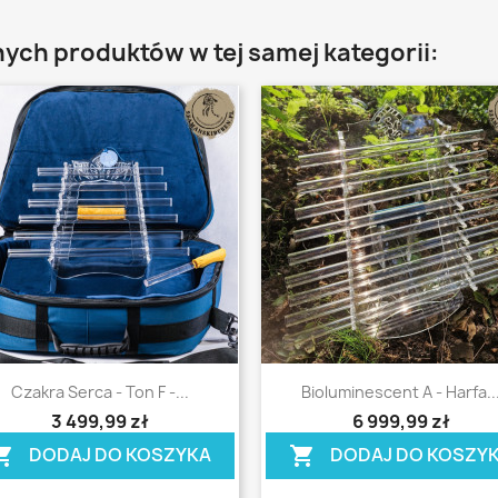
nych produktów w tej samej kategorii:
Szybki podgląd
Szybki podgląd


Czakra Serca - Ton F -...
Bioluminescent A - Harfa..
ing_cart
shopping_cart
3 499,99 zł
6 999,99 zł
DODAJ DO KOSZYKA
DODAJ DO KOSZY
ing_cart
shopping_cart