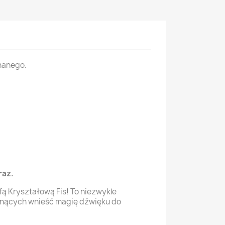
nanego.
raz.
ą Kryształową Fis! To niezwykle
gnących wnieść magię dźwięku do