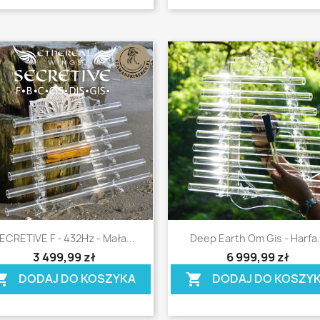
Szybki podgląd
Szybki podgląd


ECRETIVE F - 432Hz - Mała...
Deep Earth Om Gis - Harfa.
ing_cart
shopping_cart
3 499,99 zł
6 999,99 zł
DODAJ DO KOSZYKA
DODAJ DO KOSZY
ing_cart
shopping_cart