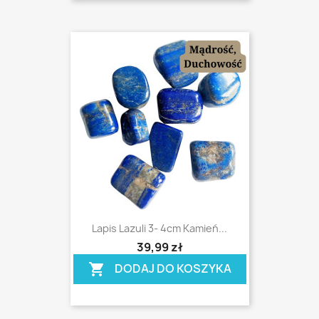
Lapis Lazuli 3- 4cm Kamień...
shopping_cart
39,99 zł
DODAJ DO KOSZYKA
shopping_cart