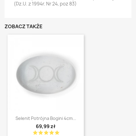
(Dz.U. z 1994r. Nr 24, poz 83)
ZOBACZ TAKŻE
Selenit Potrójna Bogini 4cm...
69,99 zł
star
star
star
star
star
shopping_cart