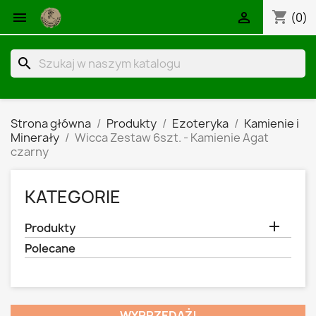
shopping_cart


(0)
search
Strona główna
Produkty
Ezoteryka
Kamienie i
Minerały
Wicca Zestaw 6szt. - Kamienie Agat
czarny
KATEGORIE

Produkty
Polecane
WYPRZEDAŻ!