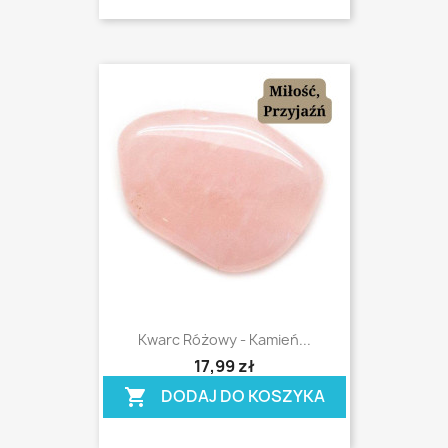
Kwarc Różowy - Kamień...
shopping_cart
17,99 zł
DODAJ DO KOSZYKA
shopping_cart