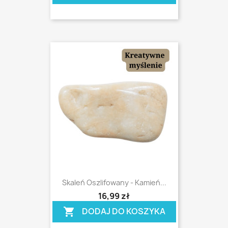
Skaleń Oszlifowany - Kamień...
shopping_cart
16,99 zł
DODAJ DO KOSZYKA
shopping_cart