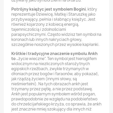
używany jako symbol ziemi na ołtarzu.
Potrójny księżyc jest symbolem Bogini
, który
reprezentuje Dziewicę, Matkę i Staruszkę jako
przybywający, pełnia i słabnący księżyc. Jest
również kojarzony z kobiecą energią,
tajemniczością i zdolnościami
parapsychicznymi. Często widzisz ten symbol na
koronach lub innych nakryciach głowy,
szczególnie noszonych przez wysokie kapłanki.
Krótkie i tradycyjne znaczenie symbolu Ankh
to
„życie wieczne”. Ten symbol jest hieroglifem
widocznym na niezliczonych starożytnych
egipskich rzeźbach, zwykle trzymanych w
dłoniach przez bogów i faraonów, aby pokazać,
jak rządzą życiem (innymi słowy, są
nieśmiertelni). Na tych obrazach ankh jest
trzymany przez pętlę, a nie przez podstawę.
Ankh jest popularnym symbolem wśród pogan,
prawdopodobnie ze względu na podobieństwo
do chrześcijańskiego krzyża, co sprawia, że ankh
jest znacznie mniej szokujący dla innych niż