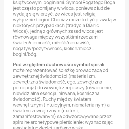
księżycowymi boginiami. Symbol Rogatego Boga
jest często pomijany w wicca, ponieważ ludzie
wydają się wierzyć, że wicca jest religią
wyłącznie bogini. Chociaż może to być prawdą w
niektórych przypadkach (tradycja Dianic
Wicca), jedną z głównych zasad wicca jest
równowaga między wszystkimi rzeczami:
światło/ciemność, miłość/nienawiść,
negatyw/pozytywność, kielich/miecz….
bogini/bóg.
Pod względem duchowości symbol spirali
może reprezentować ścieżkę prowadzącą od
zewnętrznej świadomości (materializm,
zewnętrzna świadomość, ego, zewnętrzna
percepcja) do wewnętrznej duszy (oświecenie,
niewidzialna esencja, nirwana, kosmiczna
świadomość). Ruchy między światem
wewnętrznym (intuicyjnym, niematerialnym) a
światem zewnętrznym (materii,
zamanifestowanym) są odwzorowywane przez
spiralne archetypowe pierścienie; wyznaczając
ewolucję ludzkości zarówno w skali