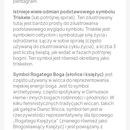
pentagram.
Istnieje wiele odmian podstawowego symbolu
Triskele
(lub potrójnej spirali). Ten zilustrowany
tutaj jest bardzo prosty do zilustrowania
podstawowego wyglądu symbolu. Triskele jest
symbolem celtyckim i symbolizuje siłę życia i
odrodzenia. Łączy w sobie spiralę (często
używaną do zilustrowania cyklu życia), a liczba 3
jest liczbą świętą, jak widać w fazach potrójnej
bogini. Ten symbol jest również określany jako
triskelion.
Symbol Rogatego Boga (słońce i księżyc)
jest
często używany w wicca do reprezentowania
męskiej energii boga. Jest to symbol
archetypowy, często spotykany w Cernussos
Herne i innych bogach roślinności i płodności. W
kilku feministycznych tradycjach wiccan, takich
jak gałęzie Dianic Wicca, symbol ten jest w
rzeczywistości reprezentatywny dla lipcowego
„Rogatego Księżyca” (znanego również jako
Błogosławiący Księżyc) i jest powiązany z