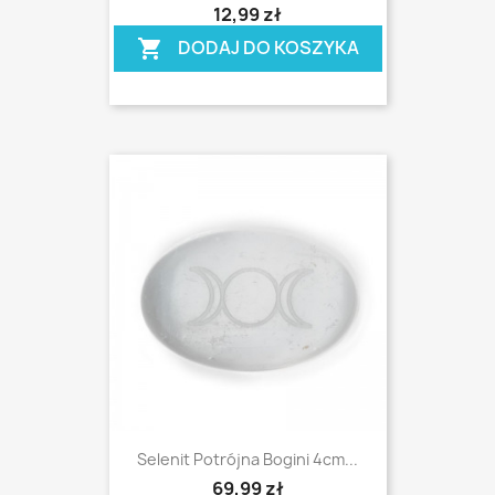
shopping_cart
12,99 zł
DODAJ DO KOSZYKA
shopping_cart
Selenit Potrójna Bogini 4cm...
69,99 zł