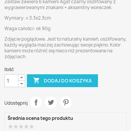
Zestaw zawiera 6 kamieni Agat czarny oszlifowany z
wygrawerowanymi znakami + aksamitny woreczek.
Wymiary: ± 3.3x2.3cm
Waga całości: ok 90g
Zdjęcie poglądowe. Jest to naturalny kamień, oszlifowany,
każdy wygląda inaczej zachowując swoje piękno. Kolor
kamieni może różnić się nieco niż prezentowane na
zdjęciach.
Ilość

DODAJ DO KOSZYKA
Udostępnij
Średnia ocena tego produktu
star
star
star
star
star