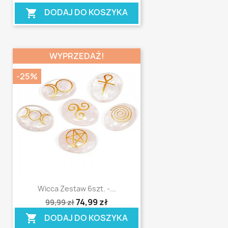
DODAJ DO KOSZYKA
shopping_cart
WYPRZEDAŻ!
-25%
Wicca Zestaw 6szt. -...
shopping_cart
74,99 zł
99,99 zł
DODAJ DO KOSZYKA
shopping_cart