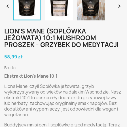


LION'S MANE (SOPLÓWKA
JEŻOWATA) 10:1 MUSHROOM
PROSZEK - GRZYBEK DO MEDYTACJI
58,99 zł
Brutto
Ekstrakt Lion’s Mane 10:1
Lion’s Mane, czyli Soplówka jeżowata, grzyb
wykorzystywany od wieków na dalekim Wschodzie. Nasz
ekstrakt 10:1 to doskonały dodatek do grzybowej kawy
lub herbaty, zachowując oryginalny smak napojów. Bez
dodatków ani wypełniaczy, jest odpowiedni dla wegan i
wegetarian.
Buddyjscy mnisi cenili soplówkę przed medytacją. Teraz