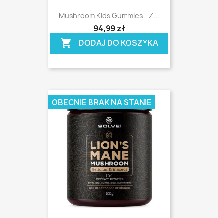
Mushroom Kids Gummies - Z...
shopping_cart
94,99 zł
DODAJ DO KOSZYKA
shopping_cart
OBECNIE BRAK NA STANIE