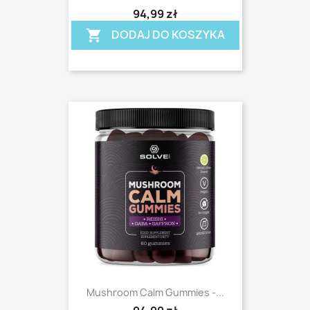
shopping_cart
94,99 zł
DODAJ DO KOSZYKA
shopping_cart
Mushroom Calm Gummies -...