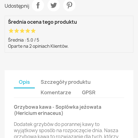
Udostępnij
Średnia ocena tego produktu
star
star
star
star
star
Średnia :
5.0
/
5
Oparte na
2
opiniach Klientów.
Opis
Szczegóły produktu
Komentarze
GPSR
Grzybowa kawa - Soplówka jeżowata
(Hericium erinaceus)
Dodatek grzybów do porannej kawy to
wyjątkowy sposób na rozpoczęcie dnia. Nasza
grzybowa kawa to rozwiązanie dla tych, którzy