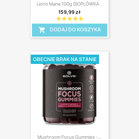
Lion's Mane 100g (SOPLÓWKA...
159,99 zł
star
star
star
star
star
shopping_cart
DODAJ DO KOSZYKA
shopping_cart
OBECNIE BRAK NA STANIE
Mushroom Focus Gummies -...