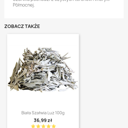
Północnej.
ZOBACZ TAKŻE
Biała Szałwia Luz 100g
36,99 zł
star
star
star
star
star
shopping_cart