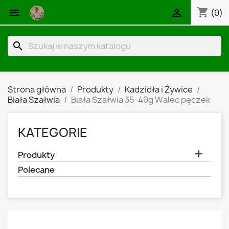
shopping_cart


(0)
search
Strona główna
Produkty
Kadzidła i Żywice
Biała Szałwia
Biała Szałwia 35-40g Walec pęczek
KATEGORIE

Produkty
Polecane