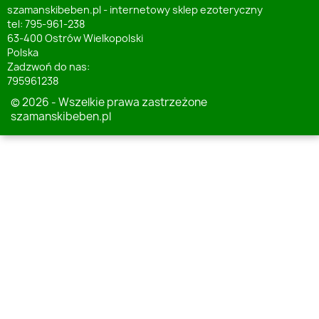
szamanskibeben.pl - internetowy sklep ezoteryczny
tel: 795-961-238
63-400 Ostrów Wielkopolski
Polska
Zadzwoń do nas:
795961238
© 2026 - Wszelkie prawa zastrzeżone
szamanskibeben.pl