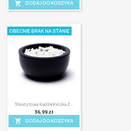
DODAJ DO KOSZYKA
shopping_cart
OBECNIE BRAK NA STANIE
Steatytowa Kadzielniczka Z...
shopping_cart
36,99 zł
DODAJ DO KOSZYKA
shopping_cart