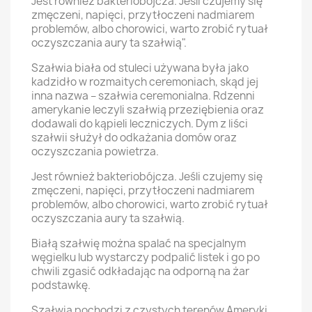
Jest również bakteriobójcza. Jeśli czujemy się
zmęczeni, napięci, przytłoczeni nadmiarem
problemów, albo chorowici, warto zrobić rytuał
oczyszczania aury ta szałwią".
Szałwia biała od stuleci używana była jako
kadzidło w rozmaitych ceremoniach, skąd jej
inna nazwa – szałwia ceremonialna. Rdzenni
amerykanie leczyli szałwią przeziębienia oraz
dodawali do kąpieli leczniczych. Dym z liści
szałwii służył do odkażania domów oraz
oczyszczania powietrza.
Jest również bakteriobójcza. Jeśli czujemy się
zmęczeni, napięci, przytłoczeni nadmiarem
problemów, albo chorowici, warto zrobić rytuał
oczyszczania aury ta szałwią.
Białą szałwię można spalać na specjalnym
węgielku lub wystarczy podpalić listek i go po
chwili zgasić odkładając na odporną na żar
podstawkę.
Szałwia pochodzi z czystych terenów Ameryki