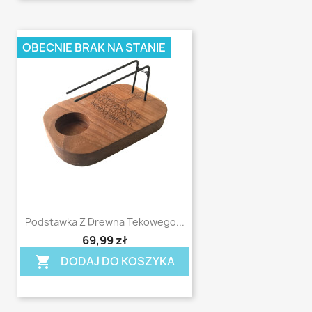
OBECNIE BRAK NA STANIE
Podstawka Z Drewna Tekowego...
shopping_cart
69,99 zł
DODAJ DO KOSZYKA
shopping_cart