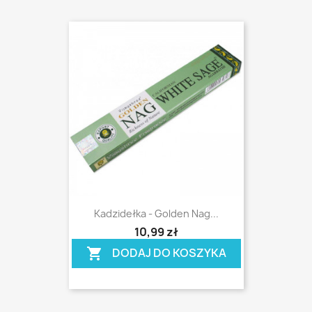
Kadzidełka - Golden Nag...
shopping_cart
10,99 zł
DODAJ DO KOSZYKA
shopping_cart