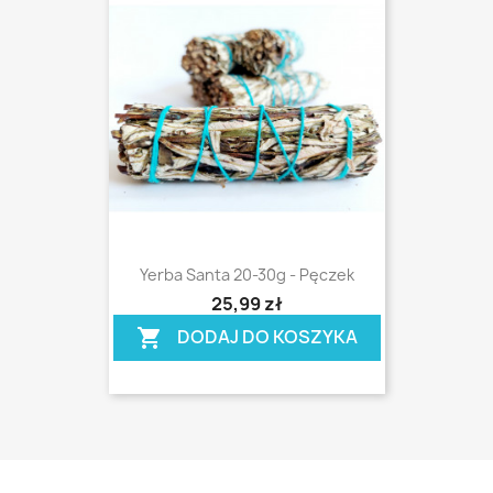
Yerba Santa 20-30g - Pęczek
shopping_cart
25,99 zł
DODAJ DO KOSZYKA
shopping_cart