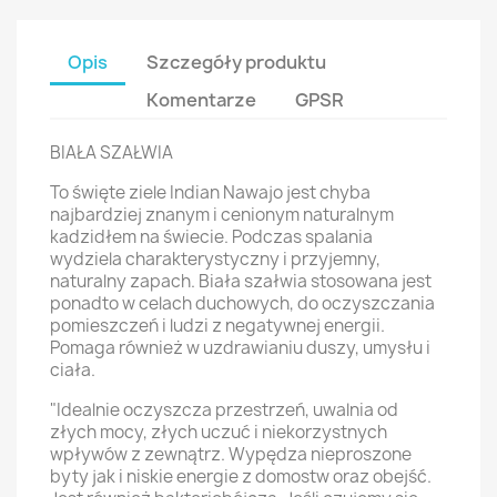
Opis
Szczegóły produktu
Komentarze
GPSR
BIAŁA SZAŁWIA
To święte ziele Indian Nawajo jest chyba
najbardziej znanym i cenionym naturalnym
kadzidłem na świecie. Podczas spalania
wydziela charakterystyczny i przyjemny,
naturalny zapach. Biała szałwia stosowana jest
ponadto w celach duchowych, do oczyszczania
pomieszczeń i ludzi z negatywnej energii.
Pomaga również w uzdrawianiu duszy, umysłu i
ciała.
"Idealnie oczyszcza przestrzeń, uwalnia od
złych mocy, złych uczuć i niekorzystnych
wpływów z zewnątrz. Wypędza nieproszone
byty jak i niskie energie z domostw oraz obejść.