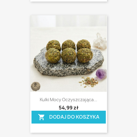
Kulki Mocy Oczyszczająca...
shopping_cart
54,99 zł
DODAJ DO KOSZYKA
shopping_cart