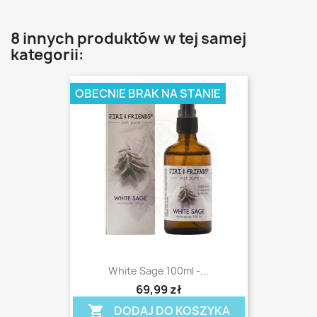
8 innych produktów w tej samej
kategorii:
OBECNIE BRAK NA STANIE
White Sage 100ml -...
shopping_cart
69,99 zł
DODAJ DO KOSZYKA
shopping_cart