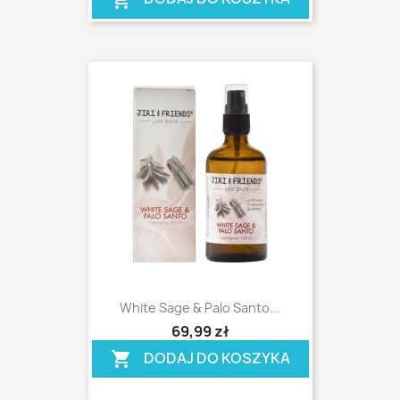
White Sage & Palo Santo...
shopping_cart
69,99 zł
DODAJ DO KOSZYKA
shopping_cart