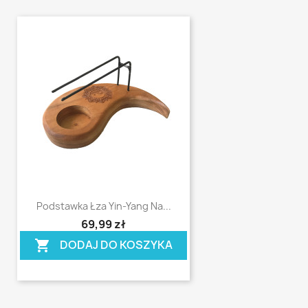
Podstawka Łza Yin-Yang Na...
shopping_cart
69,99 zł
DODAJ DO KOSZYKA
shopping_cart