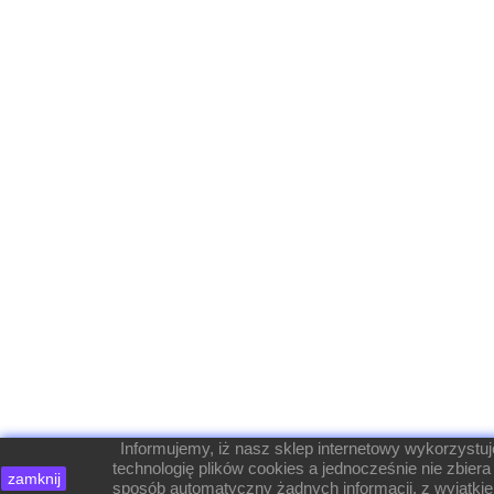
Informujemy, iż nasz sklep internetowy wykorzystuj
technologię plików cookies a jednocześnie nie zbiera
zamknij
sposób automatyczny żadnych informacji, z wyjątki