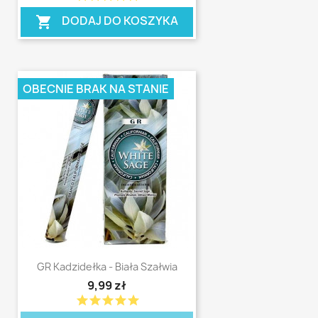
DODAJ DO KOSZYKA
shopping_cart
OBECNIE BRAK NA STANIE
GR Kadzidełka - Biała Szałwia
9,99 zł
star
star
star
star
star
shopping_cart