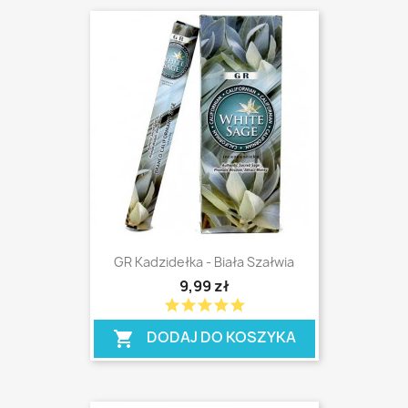
GR Kadzidełka - Biała Szałwia
9,99 zł
star
star
star
star
star
shopping_cart
DODAJ DO KOSZYKA
shopping_cart