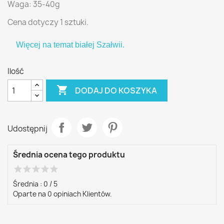
Waga: 35-40g
Cena dotyczy 1 sztuki.
Więcej na temat białej Szałwii.
Ilość

DODAJ DO KOSZYKA
Udostępnij
Średnia ocena tego produktu
star
star
star
star
star
Średnia :
0
/
5
Oparte na
0
opiniach Klientów.