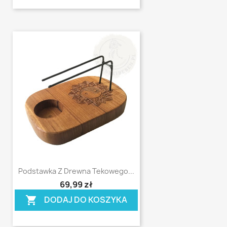
Podstawka Z Drewna Tekowego...
shopping_cart
69,99 zł
DODAJ DO KOSZYKA
shopping_cart