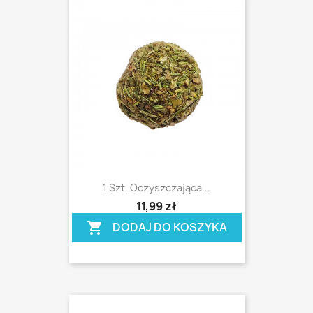
1 Szt. Oczyszczająca...
shopping_cart
11,99 zł
DODAJ DO KOSZYKA
shopping_cart