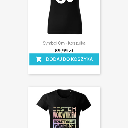
Symbol Om - Koszulka
shopping_cart
89,99 zł
DODAJ DO KOSZYKA
shopping_cart