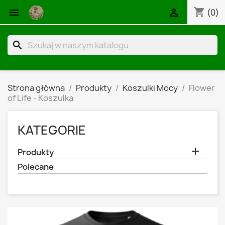
shopping_cart


(0)
search
Strona główna
Produkty
Koszulki Mocy
Flower
of Life - Koszulka
KATEGORIE

Produkty
Polecane