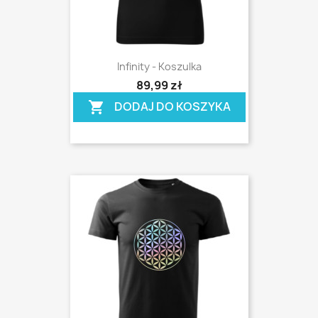
Infinity - Koszulka
shopping_cart
89,99 zł
DODAJ DO KOSZYKA
shopping_cart