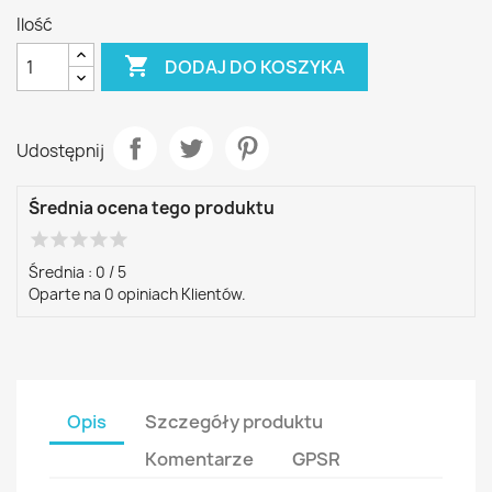
Ilość

DODAJ DO KOSZYKA
Udostępnij
Średnia ocena tego produktu
star
star
star
star
star
Średnia :
0
/
5
Oparte na
0
opiniach Klientów.
Opis
Szczegóły produktu
Komentarze
GPSR