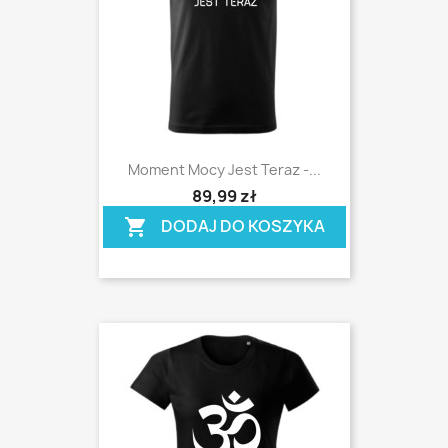
Moment Mocy Jest Teraz -...
shopping_cart
89,99 zł
DODAJ DO KOSZYKA
shopping_cart