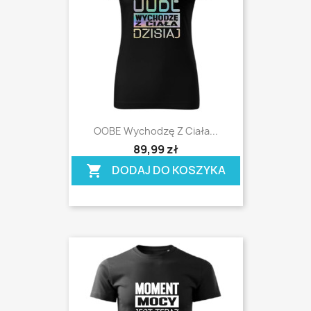
OOBE Wychodzę Z Ciała...
shopping_cart
89,99 zł
DODAJ DO KOSZYKA
shopping_cart