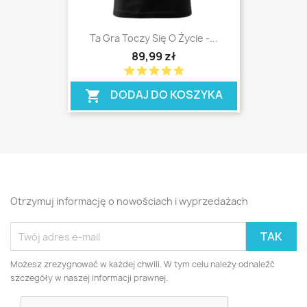
Ta Gra Toczy Się O Życie -...
89,99 zł
star
star
star
star
star
shopping_cart
DODAJ DO KOSZYKA
shopping_cart
Otrzymuj informację o nowościach i wyprzedażach
Możesz zrezygnować w każdej chwili. W tym celu należy odnaleźć
szczegóły w naszej informacji prawnej.