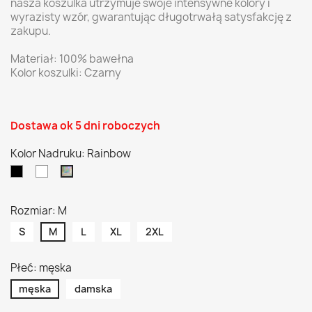
nasza koszulka utrzymuje swoje intensywne kolory i
wyrazisty wzór, gwarantując długotrwałą satysfakcję z
zakupu.
Materiał: 100% bawełna
Kolor koszulki: Czarny
Dostawa ok 5 dni roboczych
Kolor Nadruku: Rainbow
Czarny
Biały
Rainbow
Rozmiar: M
S
M
L
XL
2XL
Płeć: męska
męska
damska