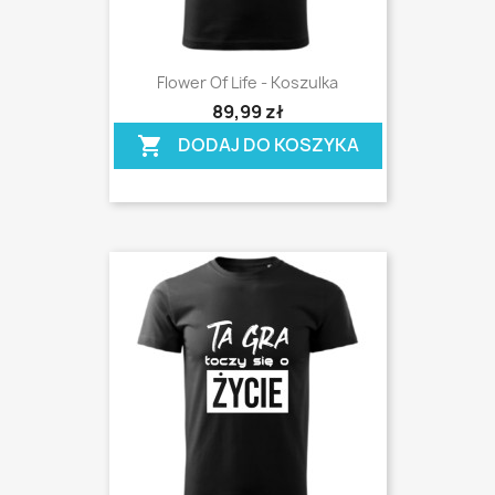
Flower Of Life - Koszulka
shopping_cart
89,99 zł
DODAJ DO KOSZYKA
shopping_cart