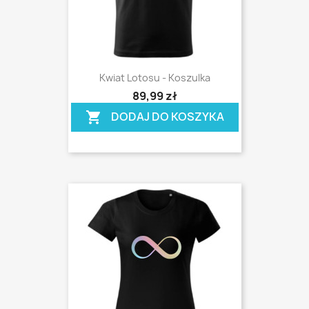
Kwiat Lotosu - Koszulka
shopping_cart
89,99 zł
DODAJ DO KOSZYKA
shopping_cart